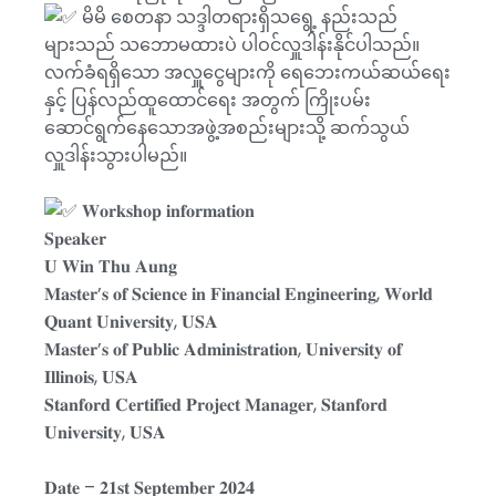
မိမိ စေတနာ သဒ္ဒါတရားရှိသရွေ့ နည်းသည်
များသည် သဘောမထားပဲ ပါဝင်လှူဒါန်းနိုင်ပါသည်။
လက်ခံရရှိသော အလှူငွေများကို ရေဘေးကယ်ဆယ်ရေး
နှင့် ပြန်လည်ထူထောင်ရေး အတွက် ကြိုးပမ်း
ဆောင်ရွက်နေသောအဖွဲ့အစည်းများသို့ ဆက်သွယ်
လှူဒါန်းသွားပါမည်။
𝐖𝐨𝐫𝐤𝐬𝐡𝐨𝐩 𝐢𝐧𝐟𝐨𝐫𝐦𝐚𝐭𝐢𝐨𝐧
𝐒𝐩𝐞𝐚𝐤𝐞𝐫
𝐔 𝐖𝐢𝐧 𝐓𝐡𝐮 𝐀𝐮𝐧𝐠
𝐌𝐚𝐬𝐭𝐞𝐫’𝐬 𝐨𝐟 𝐒𝐜𝐢𝐞𝐧𝐜𝐞 𝐢𝐧 𝐅𝐢𝐧𝐚𝐧𝐜𝐢𝐚𝐥 𝐄𝐧𝐠𝐢𝐧𝐞𝐞𝐫𝐢𝐧𝐠, 𝐖𝐨𝐫𝐥𝐝
𝐐𝐮𝐚𝐧𝐭 𝐔𝐧𝐢𝐯𝐞𝐫𝐬𝐢𝐭𝐲, 𝐔𝐒𝐀
𝐌𝐚𝐬𝐭𝐞𝐫’𝐬 𝐨𝐟 𝐏𝐮𝐛𝐥𝐢𝐜 𝐀𝐝𝐦𝐢𝐧𝐢𝐬𝐭𝐫𝐚𝐭𝐢𝐨𝐧, 𝐔𝐧𝐢𝐯𝐞𝐫𝐬𝐢𝐭𝐲 𝐨𝐟
𝐈𝐥𝐥𝐢𝐧𝐨𝐢𝐬, 𝐔𝐒𝐀
𝐒𝐭𝐚𝐧𝐟𝐨𝐫𝐝 𝐂𝐞𝐫𝐭𝐢𝐟𝐢𝐞𝐝 𝐏𝐫𝐨𝐣𝐞𝐜𝐭 𝐌𝐚𝐧𝐚𝐠𝐞𝐫, 𝐒𝐭𝐚𝐧𝐟𝐨𝐫𝐝
𝐔𝐧𝐢𝐯𝐞𝐫𝐬𝐢𝐭𝐲, 𝐔𝐒𝐀
𝐃𝐚𝐭𝐞 – 𝟐𝟏𝐬𝐭 𝐒𝐞𝐩𝐭𝐞𝐦𝐛𝐞𝐫 𝟐𝟎𝟐𝟒