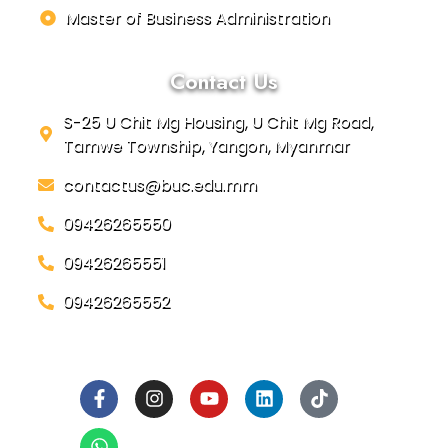
Master of Business Administration
Contact Us
S-25 U Chit Mg Housing, U Chit Mg Road,
Tamwe Township, Yangon, Myanmar
contactus@buc.edu.mm
09426265550
09426265551
09426265552
Social Links