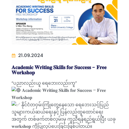
21.09.2024
𝐀𝐜𝐚𝐝𝐞𝐦𝐢𝐜 𝐖𝐫𝐢𝐭𝐢𝐧𝐠 𝐒𝐤𝐢𝐥𝐥𝐬 𝐟𝐨𝐫 𝐒𝐮𝐜𝐜𝐞𝐬𝐬 - 𝐅𝐫𝐞𝐞
𝐖𝐨𝐫𝐤𝐬𝐡𝐨𝐩
“ပညာလည်းယူ ရေဘေးလည်းကူ”
𝐀𝐜𝐚𝐝𝐞𝐦𝐢𝐜 𝐖𝐫𝐢𝐭𝐢𝐧𝐠 𝐒𝐤𝐢𝐥𝐥𝐬 𝐟𝐨𝐫 𝐒𝐮𝐜𝐜𝐞𝐬𝐬 – 𝐅𝐫𝐞𝐞
𝐖𝐨𝐫𝐤𝐬𝐡𝐨𝐩
နိုင်ငံတဝှမ်းကြုံတွေ့နေသော ရေဘေးသင့်ပြည်
သူများကယ်ဆယ်ရေးနှင့် ပြန်လည်ထူထောင်ရေး
အတွက် တစ်ဖက်တစ်လှမ်းမှ ကူညီရန်ရည်ရွယ်ပြီး ယခု
𝐰𝐨𝐫𝐤𝐬𝐡𝐨𝐩 ကိုပြုလုပ်ပေးခြင်းဖြစ်ပါတယ်။