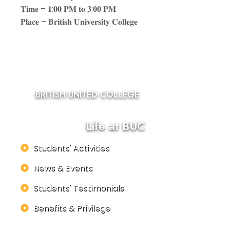
𝐓𝐢𝐦𝐞 – 𝟏:𝟎𝟎 𝐏𝐌 𝐭𝐨 𝟑:𝟎𝟎 𝐏𝐌
𝐏𝐥𝐚𝐜𝐞 – 𝐁𝐫𝐢𝐭𝐢𝐬𝐡 𝐔𝐧𝐢𝐯𝐞𝐫𝐬𝐢𝐭𝐲 𝐂𝐨𝐥𝐥𝐞𝐠𝐞
BRITISH UNITED COLLEGE
Life at BUC
Students' Activities
News & Events
Students' Testimonials
Benefits & Privilege